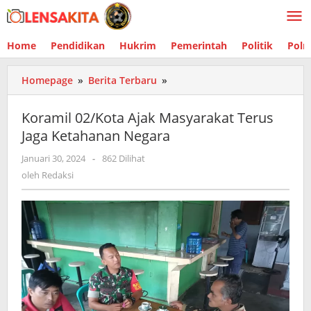
Lewati
ke
konten
Home
Pendidikan
Hukrim
Pemerintah
Politik
Polr
Homepage
»
Berita Terbaru
»
Koramil
02/Kota
Ajak
Koramil 02/Kota Ajak Masyarakat Terus
Masyarakat
Jaga Ketahanan Negara
Terus
Jaga
Januari 30, 2024
oleh
-
862 Dilihat
Ketahanan
Redaksi
oleh
Redaksi
Negara