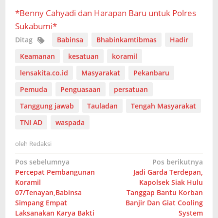
*Benny Cahyadi dan Harapan Baru untuk Polres
Sukabumi*
Ditag
Babinsa
Bhabinkamtibmas
Hadir
Keamanan
kesatuan
koramil
lensakita.co.id
Masyarakat
Pekanbaru
Pemuda
Penguasaan
persatuan
Tanggung jawab
Tauladan
Tengah Masyarakat
TNI AD
waspada
oleh
Redaksi
Navigasi
Pos sebelumnya
Pos berikutnya
Percepat Pembangunan
Jadi Garda Terdepan,
pos
Koramil
Kapolsek Siak Hulu
07/Tenayan,Babinsa
Tanggap Bantu Korban
Simpang Empat
Banjir Dan Giat Cooling
Laksanakan Karya Bakti
System