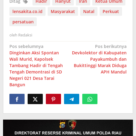
Ditag
Hadir
Hanyut
Iran
Ketua Umum
lensakita.co.id
Masyarakat
Natal
Perkuat
persatuan
oleh
Redaksi
Navigasi
Pos sebelumnya
Pos berikutnya
Dinginkan Aksi Spontan
Devkolektor di Kabupaten
pos
Wali Murid, Kapolsek
Payakumbuh dan
Tambang Hadir di Tengah
Bukittinggi Marak Diduga
Tengah Demontrasi di SD
APH Mandul
Negeri 021 Desa Tarai
Bangun