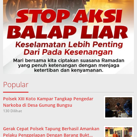
Popular
Polsek XIII Koto Kampar Tangkap Pengedar
Narkoba di Desa Gunung Bungsu
130 Dilihat
Gerak Cepat Polsek Tapung Berhasil Amankan
Pelaku Penggelapan Dengan Barang Bukt…