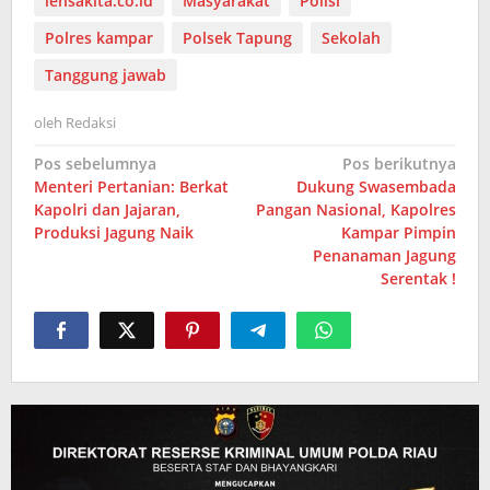
lensakita.co.id
Masyarakat
Polisi
Polres kampar
Polsek Tapung
Sekolah
Tanggung jawab
oleh
Redaksi
Navigasi
Pos sebelumnya
Pos berikutnya
Menteri Pertanian: Berkat
Dukung Swasembada
pos
Kapolri dan Jajaran,
Pangan Nasional, Kapolres
Produksi Jagung Naik
Kampar Pimpin
Penanaman Jagung
Serentak !