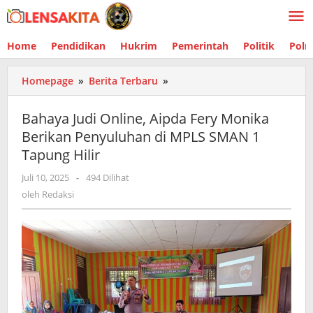
Lewati
ke
konten
Home
Pendidikan
Hukrim
Pemerintah
Politik
Polr
Homepage
»
Berita Terbaru
»
Bahaya
Judi
Online,
Bahaya Judi Online, Aipda Fery Monika
Aipda
Berikan Penyuluhan di MPLS SMAN 1
Fery
Tapung Hilir
Monika
Berikan
Juli 10, 2025
oleh
-
494 Dilihat
Penyuluhan
Redaksi
oleh
Redaksi
di
MPLS
SMAN
1
Tapung
Hilir