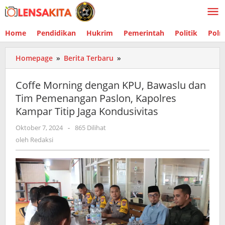
Lewati
ke
konten
Home
Pendidikan
Hukrim
Pemerintah
Politik
Polr
Homepage
»
Berita Terbaru
»
Coffe
Morning
dengan
Coffe Morning dengan KPU, Bawaslu dan
KPU,
Tim Pemenangan Paslon, Kapolres
Bawaslu
Kampar Titip Jaga Kondusivitas
dan
Tim
Oktober 7, 2024
oleh
-
865 Dilihat
Pemenangan
Redaksi
oleh
Redaksi
Paslon,
Kapolres
Kampar
Titip
Jaga
Kondusivitas