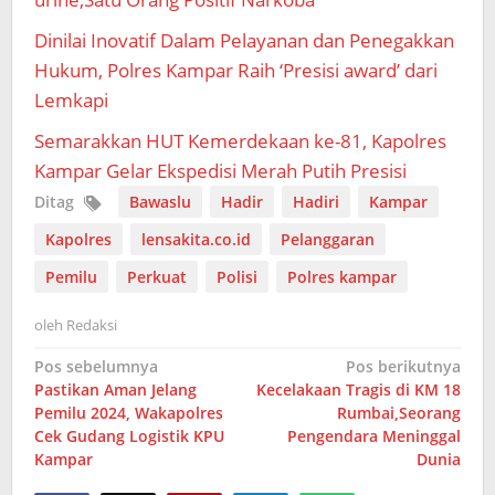
Dinilai Inovatif Dalam Pelayanan dan Penegakkan
Hukum, Polres Kampar Raih ‘Presisi award’ dari
Lemkapi
Semarakkan HUT Kemerdekaan ke-81, Kapolres
Kampar Gelar Ekspedisi Merah Putih Presisi
Ditag
Bawaslu
Hadir
Hadiri
Kampar
Kapolres
lensakita.co.id
Pelanggaran
Pemilu
Perkuat
Polisi
Polres kampar
oleh
Redaksi
Navigasi
Pos sebelumnya
Pos berikutnya
Pastikan Aman Jelang
Kecelakaan Tragis di KM 18
pos
Pemilu 2024, Wakapolres
Rumbai,Seorang
Cek Gudang Logistik KPU
Pengendara Meninggal
Kampar
Dunia