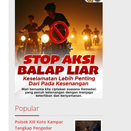
Popular
Polsek XIII Koto Kampar
Tangkap Pengedar