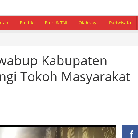
ntah
Politik
Polri & TNI
Olahraga
Pariwisata
awabup Kabupaten
ngi Tokoh Masyarakat