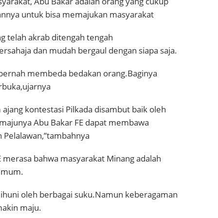
syarakat, Abu Bakar adalah orang yang cukup
nnya untuk bisa memajukan masyarakat
g telah akrab ditengah tengah
ersahaja dan mudah bergaul dengan siapa saja.
k pernah membeda bedakan orang.Baginya
rbuka,ujarnya
ajang kontestasi Pilkada disambut baik oleh
 majunya Abu Bakar FE dapat membawa
n Pelalawan,”tambahnya
E merasa bahwa masyarakat Minang adalah
 umum.
 dihuni oleh berbagai suku.Namun keberagaman
akin maju.