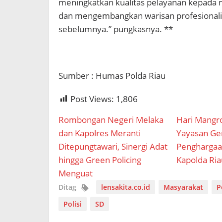
meningkatkan kualitas pelayanan kepada
dan mengembangkan warisan profesionalis
sebelumnya.” pungkasnya. **
Sumber : Humas Polda Riau
Post Views:
1,806
Rombongan Negeri Melaka
Hari Mangr
dan Kapolres Meranti
Yayasan Gen
Ditepungtawari, Sinergi Adat
Penghargaa
hingga Green Policing
Kapolda Ria
Menguat
Ditag
lensakita.co.id
Masyarakat
P
Polisi
SD