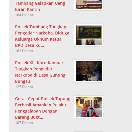
Tambang Gelapkan Uang
Iuran Kantin
184 Dilihat
Polsek Tambang Tangkap
Pengedar Narkoba, Diduga
Keluarga Oknum Ketua
BPD Desa Ku…
182 Dilihat
Polsek XIII Koto Kampar
Tangkap Pengedar
Narkoba di Desa Gunung
Bungsu
127 Dilihat
Gerak Cepat Polsek Tapung
Berhasil Amankan Pelaku
Penggelapan Dengan
Barang Bukt…
107 Dilihat