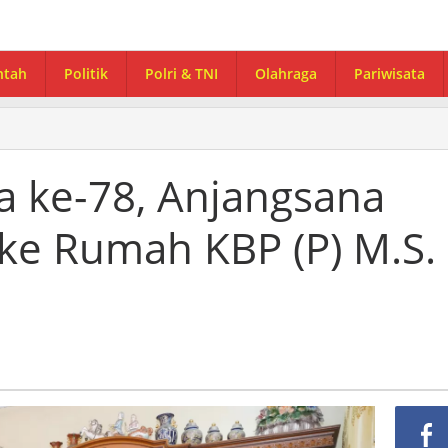
ntah
Politik
Polri & TNI
Olahraga
Pariwisata
a ke-78, Anjangsana
ke Rumah KBP (P) M.S.
n