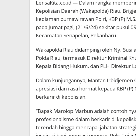
LensaKita.co.id — Dalam rangka mempering
Kepolisian Daerah (Wakapolda) Riau, Brigj
kediaman purnawirawan Polri, KBP (P) M.
pada Jumat pagi, (21/6/24) sekitar pukul 09
Kecamatan Senapelan, Pekanbaru.
Wakapolda Riau didampingi oleh Ny. Susil
Polda Riau, termasuk Direktur Kriminal K
Kepala Bidang Hukum, dan PLH Direktur Lal
Dalam kunjungannya, Mantan Irbidjemen Op
apresiasi dan rasa hormat kepada KBP (P)
berkarir di kepolisian.
“Bapak Marolop Marbun adalah contoh nya
profesionalisme dalam berkarir di kepolisi
terendah hingga mencapai jabatan strategi
inspirasi bagi generasi penerus Polri,” uja