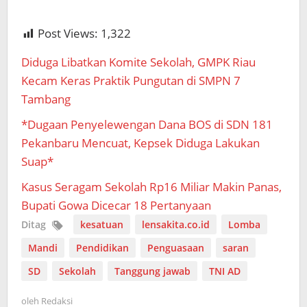
Post Views:
1,322
Diduga Libatkan Komite Sekolah, GMPK Riau
Kecam Keras Praktik Pungutan di SMPN 7
Tambang
*Dugaan Penyelewengan Dana BOS di SDN 181
Pekanbaru Mencuat, Kepsek Diduga Lakukan
Suap*
Kasus Seragam Sekolah Rp16 Miliar Makin Panas,
Bupati Gowa Dicecar 18 Pertanyaan
Ditag
kesatuan
lensakita.co.id
Lomba
Mandi
Pendidikan
Penguasaan
saran
SD
Sekolah
Tanggung jawab
TNI AD
oleh
Redaksi