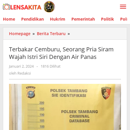
Lewati
ke
konten
Home
Pendidikan
Hukrim
Pemerintah
Politik
Polr
Homepage
»
Berita Terbaru
»
Terbakar
Cemburu,
Seorang
Terbakar Cemburu, Seorang Pria Siram
Pria
Wajah Istri Siri Dengan Air Panas
Siram
Wajah
Januari 2, 2024
oleh
-
1816 Dilihat
Istri
Redaksi
oleh
Redaksi
Siri
Dengan
Air
Panas