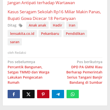
Jangan Antipati terhadap Wartawan
Kasus Seragam Sekolah Rp16 Miliar Makin Panas,
Bupati Gowa Dicecar 18 Pertanyaan
Ditag
Anak anak
Hadir
Iran
lensakita.co.id
Pekanbaru
Pendidikan
saran
oleh
Redaksi
Navigasi
Pos sebelumnya
Pos berikutnya
Percantik Bangunan,
DPD PA GMNI Riau
pos
Satgas TMMD dan Warga
Berharap Pemerintah
Lakukan Pengecatan
Serius Tangani Banjir
Rumah
Bandang di Sumbar