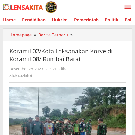
Lewati
ke
konten
Home
Pendidikan
Hukrim
Pemerintah
Politik
Polr
Homepage
»
Berita Terbaru
»
Koramil
02/Kota
Laksanakan
Koramil 02/Kota Laksanakan Korve di
Korve
Koramil 08/ Rumbai Barat
di
Koramil
Desember 28, 2023
oleh
-
921 Dilihat
08/
Redaksi
oleh
Redaksi
Rumbai
Barat