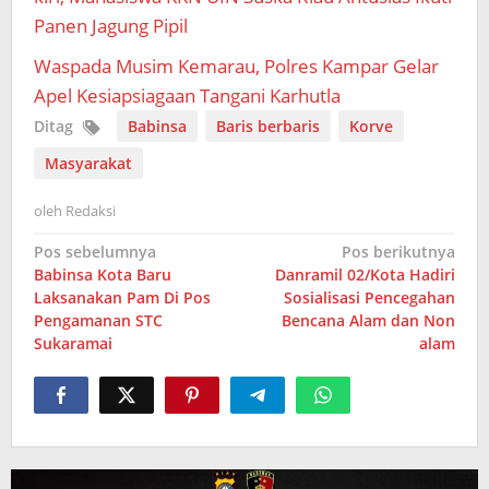
Panen Jagung Pipil
Waspada Musim Kemarau, Polres Kampar Gelar
Apel Kesiapsiagaan Tangani Karhutla
Ditag
Babinsa
Baris berbaris
Korve
Masyarakat
oleh
Redaksi
Navigasi
Pos sebelumnya
Pos berikutnya
Babinsa Kota Baru
Danramil 02/Kota Hadiri
pos
Laksanakan Pam Di Pos
Sosialisasi Pencegahan
Pengamanan STC
Bencana Alam dan Non
Sukaramai
alam