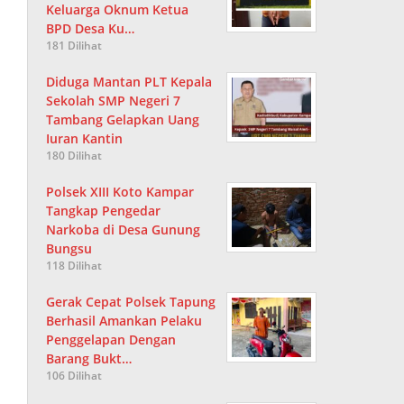
Keluarga Oknum Ketua
BPD Desa Ku…
181 Dilihat
Diduga Mantan PLT Kepala
Sekolah SMP Negeri 7
Tambang Gelapkan Uang
Iuran Kantin
180 Dilihat
Polsek XIII Koto Kampar
Tangkap Pengedar
Narkoba di Desa Gunung
Bungsu
118 Dilihat
Gerak Cepat Polsek Tapung
Berhasil Amankan Pelaku
Penggelapan Dengan
Barang Bukt…
106 Dilihat