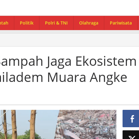
ntah
Politik
Polri & TNI
Olahraga
Pariwisata
Sampah Jaga Ekosistem
ailadem Muara Angke