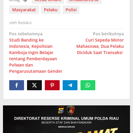
Masyarakat
Pelaku
Polisi
oleh
Redaksi
Navigasi
Pos sebelumnya
Pos berikutnya
Studi Banding ke
Curi Sepeda Motor
pos
Indonesia, Kepolisian
Mahasiswa, Dua Pelaku
Kamboja Ingin Belajar
Diciduk Saat Transaksi
tentang Pemberdayaan
Polwan dan
Pengarusutamaan Gender