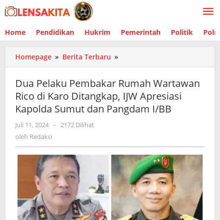
Lewati
ke
konten
Home
Pendidikan
Hukrim
Pemerintah
Politik
Polr
Homepage
»
Berita Terbaru
»
Dua
Pelaku
Pembakar
Dua Pelaku Pembakar Rumah Wartawan
Rumah
Rico di Karo Ditangkap, IJW Apresiasi
Wartawan
Kapolda Sumut dan Pangdam I/BB
Rico
di
Juli 11, 2024
oleh
-
2172 Dilihat
Karo
Redaksi
oleh
Redaksi
Ditangkap,
IJW
Apresiasi
Kapolda
Sumut
dan
Pangdam
I/BB